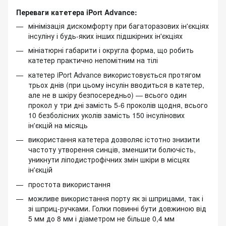
Переваги катетера iPort Advance:
мінімізація дискомфорту при багаторазових ін'єкціях
інсуліну і будь-яких інших підшкірних ін'єкціях
мініатюрні габарити і округла форма, що робить
катетер практично непомітним на тілі
катетер iPort Advance використовується протягом
трьох днів (при цьому інсулін вводиться в катетер,
але не в шкіру безпосередньо) — всього один
прокол у три дні замість 5-6 проколів щодня, всього
10 безболісних уколів замість 150 інсулінових
ін'єкцій на місяць
використання катетера дозволяє істотно знизити
частоту утворення синців, зменшити болючість,
уникнути ліподистрофічних змін шкіри в місцях
ін'єкцій
простота використання
можливе використання порту як зі шприцами, так і
зі шприц-ручками. Голки повинні бути довжиною від
5 мм до 8 мм і діаметром не більше 0,4 мм