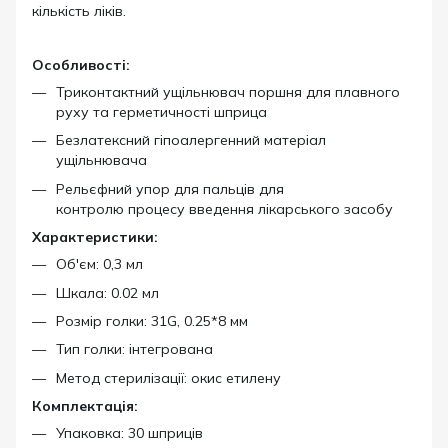
кількість ліків.
Особливості:
Триконтактний ущільнювач поршня для плавного
руху та герметичності шприца
Безлатексний гіпоалергенний матеріал
ущільнювача
Рельєфний упор для пальців для
контролю процесу введення лікарського засобу
Характеристики:
Об'єм: 0
,3
мл
Шкала: 0.02 мл
Розмір голки: 31G, 0.25*8 мм
Тип голки: інтегрована
Метод стерилізації: окис етилену
Комплектація:
Упаковка: 30 шприців