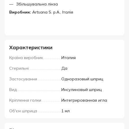
Збільшувальна лінза
Виробник:
Artsana S. p.A., Італія
Характеристики
Країна виробник
Италия
Стерильні
Да
Застосування
Одноразовый шприц
Вид
Инсулиновый шприц
Кріплення голки
Интегрированная игла
Об'єм шприца
1 мл