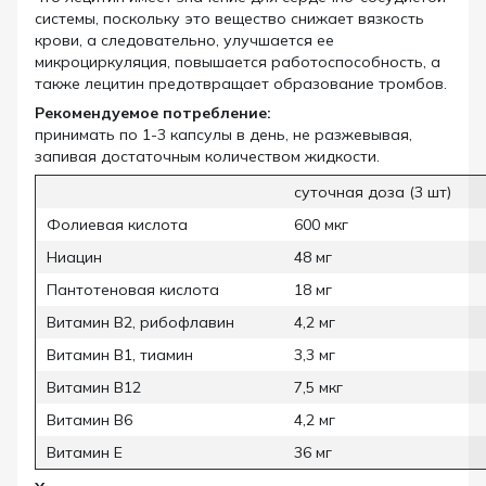
системы, поскольку это вещество снижает вязкость
крови, а следовательно, улучшается ее
микроциркуляция, повышается работоспособность, а
также лецитин предотвращает образование тромбов.
Рекомендуемое потребление:
принимать по 1-3 капсулы в день, не разжевывая,
запивая достаточным количеством жидкости.
суточная доза (3 шт)
Фолиевая кислота
600 мкг
Ниацин
48 мг
Пантотеновая кислота
18 мг
Витамин В2, рибофлавин
4,2 мг
Витамин В1, тиамин
3,3 мг
Витамин В12
7,5 мкг
Витамин В6
4,2 мг
Витамин Е
36 мг