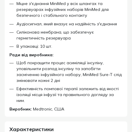
Міцне з'єднання MiniMed у всіх шлангах та
резервуарах інфузійних наборів MiniMed для
безпечного і стабільного контакту
Аудіосигнал, який вказує на надійність з'єднання
Силіконова мембрана, що забезпечує
герметичність резервуара
В упаковці: 10 шт.
Ради від виробника:
Щоб покращити процес асиміляції інсуліну,
уповільнити розпад інсуліну та запобігти
засміченню інфузійного набору, MiniMed Sure-T слід
змінювати кожні 2 дні
Ефективність помпової терапії залежить від якості
ізоляції місця інфузії та правильного догляду за
ним.
Виробник:
Medtronic, США
Характеристики