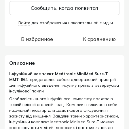
Сообщить, когда появится
Войти
для отображения накопительной скидки
%
В избранное
К сравнению
Описание
Інфузійний комплект Medtronic MiniMed Sure-T
ММТ-864
представляє собою одноразовий пристрій
для інфузійного введення інсуліну прямо з резервуара
інсулінової помпи.
Особливість цього інфузійного комплекту полягає в
тонкій і міцній сталевій голці. Комплект включає в себе
надміцний пластир для додаткового фіксування і
захисту від зміщення. Завдяки таким характеристикам,
інфузійний комплект Medtronic MiniMed Sure-T можна
застосовувати у дітей, дорослих і вагітних жінок до