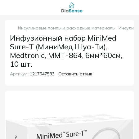
Инсулиновые помпы и расходные материалы
Инсулино
Инфузионный набор MiniMed
Sure-T (МиниМед Шуа-Ти),
Medtronic, ММТ-864, 6мм*60см,
10 шт.
Артикул:
1217547533
Оставить отзыв