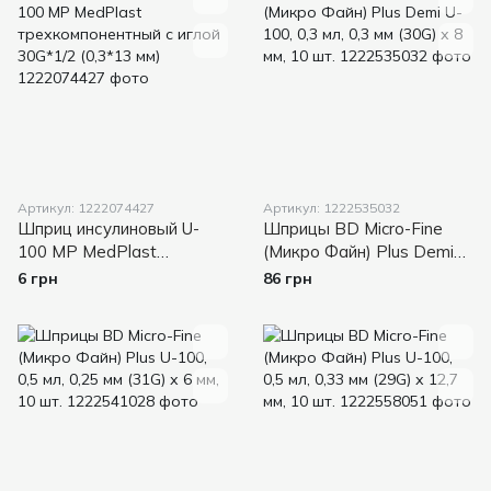
Артикул: 1222074427
Артикул: 1222535032
Шприц инсулиновый U-
Шприцы BD Micro-Fine
100 MP MedPlast
(Микро Файн) Plus Demi
трехкомпонентный с
U-100, 0,3 мл, 0,3 мм (30G)
6 грн
86 грн
иглой 30G*1/2 (0,3*13 мм)
х 8 мм, 10 шт.