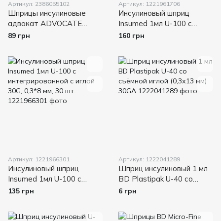
Артикул: 2386055102
Артикул: 1221961706
Шприцы инсулиновые
Инсулиновый шприц
адвокат ADVOCATE
Insumed 1мл U-100 с
Syringes 31G, 10 шт
интегрированной с иглой
89 грн
160 грн
30G, 0,3*12,7 мм, 30 шт.
Артикул: 1221966301
Артикул: 1222041289
Инсулиновый шприц
Шприц инсулиновый 1 мл
Insumed 1мл U-100 с
BD Plastipak U-40 со
интегрированной с иглой
съёмной иглой (0,3х13 мм)
135 грн
6 грн
30G, 0,3*8 мм, 30 шт.
30GA