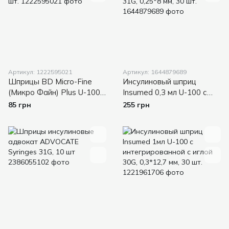
Артикул: 1222595021
Артикул: 1644879689
Шприцы BD Micro-Fine
Инсулиновый шприц
(Микро Файн) Plus U-100,
Insumed 0,3 мл U-100 с
1 мл, 0,30 мм (30G) х 8 мм,
интегрированной с иглой
85 грн
255 грн
10 шт.
31G, 0,25*8 мм, 30 шт.