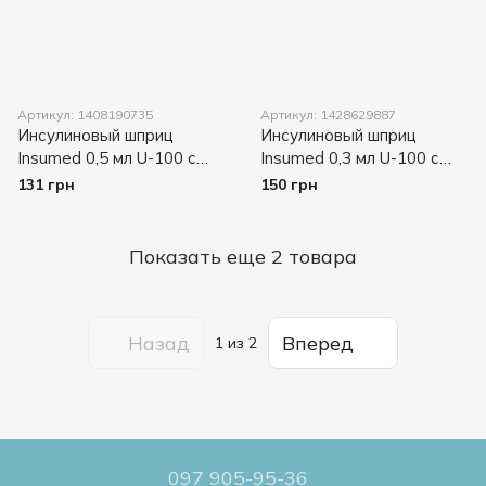
Артикул: 1408190735
Артикул: 1428629887
Инсулиновый шприц
Инсулиновый шприц
Insumed 0,5 мл U-100 с
Insumed 0,3 мл U-100 с
интегрированной с иглой
интегрированной с иглой
131 грн
150 грн
30G, 0,3*8 мм, 30 шт.
31G, 0,25*8 мм, 30 шт.
Показать еще 2 товара
Назад
Вперед
1
из 2
097 905-95-36