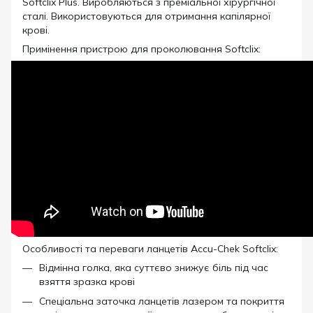
Softclix Plus. Виробляються з преміальної хірургічної
сталі. Використовуються для отримання капілярної
крові.
Примінення пристрою для проколювання Softclix:
Особливості та переваги ланцетів Accu-Chek Softclix:
Відмінна голка, яка суттєво знижує біль під час
взяття зразка крові
Спеціальна заточка ланцетів лазером та покриття