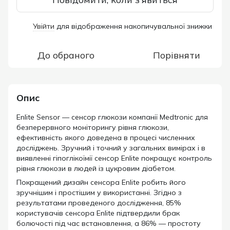
Увійти
для відображення накопичувальної знижки
%
До обраного
Порівняти
Опис
Enlite Sensor — сенсор глюкози компанії Medtronic для
безперервного моніторингу рівня глюкози,
ефективність якого доведена в процесі численних
досліджень. Зручний і точний у загальних вимірах і в
виявленні гіпоглікоїмії сенсор Enlite покращує контроль
рівня глюкози в людей із цукровим діабетом.
Покращений дизайн сенсора Enlite робить його
зручнішим і простішим у використанні. Згідно з
результатами проведеного дослідження, 85%
користувачів сенсора Enlite підтвердили брак
болючості під час встановлення, а 86% — простоту