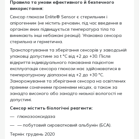
Правила та умови ефективного й безпечного
використання:
Сенсор глюкози Enlite® Sensor є стерильним і
апірогенним (не містить речовин, під час введення в
організм яких підвищується температура тіла та
виникають інші небажані реакції). Упаковка сенсора
стерильна и герметична.
Транспортування та зберігання сенсорів у заводській
упаковці допустиме за t °C від +2 до +30. Після
відкриття індивідуального паковання пацієнтом
експлуатація сенсора глюкози має здійснюватися в
температурному діапазоні від +2 до +30 °C.
Заморожування та зберігання сенсора на освітлених
прямими сонячними променями місцях, а також за
занадто високого або занадто низької вологості не
допустимі.
Сенсор містить біологічні реагенти:
глюкозооксидаза
— побутовий сироватковий альбумін (БСА).
Термін: грудень 2020