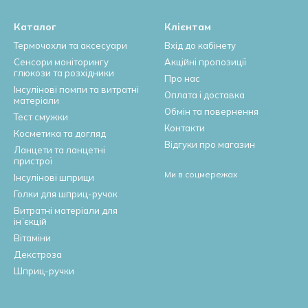
Каталог
Клієнтам
Термочохли та аксесуари
Вхід до кабінету
Сенсори моніторингу
Акційні пропозиції
глюкози та розхідники
Про нас
Інсулінові помпи та витратні
Оплата і доставка
матеріали
Обмін та повернення
Тест смужки
Контакти
Косметика та догляд
Відгуки про магазин
Ланцети та ланцетні
пристрої
Ми в соцмережах
Інсулінові шприци
Голки для шприц-ручок
Витратні матеріали для
інʼєкцій
Вітаміни
Декстроза
Шприц-ручки