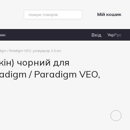
Мій кошик
Вхід
зин
Укр
Рус
digm / Paradigm VEO, резервуар 3.0 мл
кін) чорний для
radigm / Paradigm VEO,