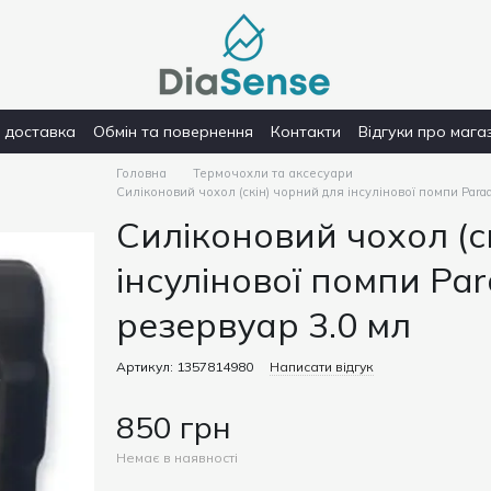
і доставка
Обмін та повернення
Контакти
Відгуки про мага
Головна
Термочохли та аксесуари
Силіконовий чохол (скін) чорний для інсулінової помпи Para
Силіконовий чохол (с
інсулінової помпи Pa
резервуар 3.0 мл
Артикул: 1357814980
Написати відгук
850 грн
Немає в наявності