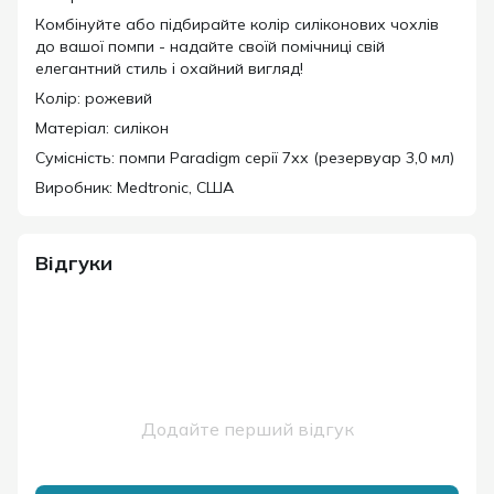
Комбінуйте або підбирайте колір силіконових чохлів
до вашої помпи - надайте своїй помічниці свій
елегантний стиль і охайний вигляд!
Колір: рожевий
Матеріал: силікон
Сумісність: помпи Paradigm серії 7хх (резервуар 3,0 мл)
Виробник: Medtronic, США
Відгуки
Додайте перший відгук