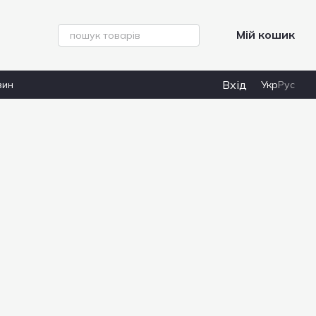
Мій кошик
Вхід
зин
Укр
Рус