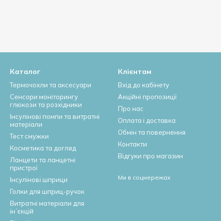
Каталог
Клієнтам
Термочохли та аксесуари
Вхід до кабінету
Сенсори моніторингу
Акційні пропозиції
глюкози та розхідники
Про нас
Інсулінові помпи та витратні
Оплата і доставка
матеріали
Обмін та повернення
Тест смужки
Контакти
Косметика та догляд
Відгуки про магазин
Ланцети та ланцетні
пристрої
Ми в соцмережах
Інсулінові шприци
Голки для шприц-ручок
Витратні матеріали для
інʼєкцій