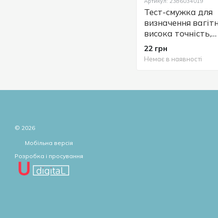
Артикул: 2386034019
Тест-смужка для
визначення вагітн
висока точність,
Longevita Woman T
22 грн
1 шт тест на вагі
Немає в наявності
© 2026
Мобільна версія
Розробка і просування