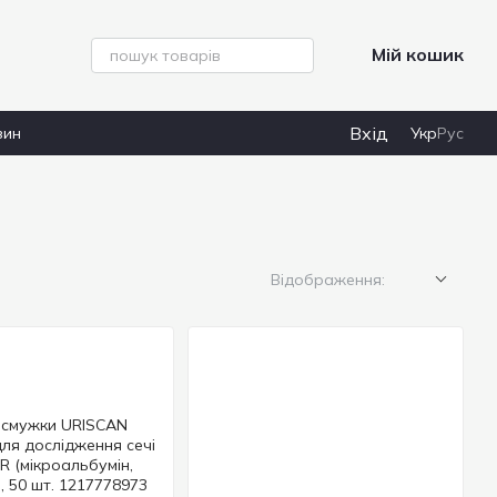
Мій кошик
Вхід
зин
Укр
Рус
Відображення: