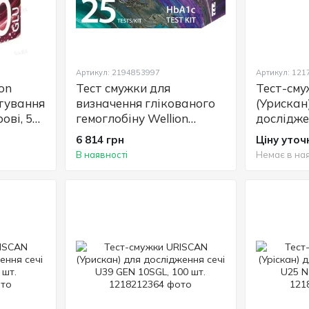
Артикул: 2194853997
Артикул: 12
on
Тест смужки для
Тест-см
стування
визначення глікованого
(Урискан
ові, 50
гемоглобіну Wellion
дослідже
BONA (HbA1c), 25 шт
2ACR (мі
6 814 грн
Ціну уто
креатинін
В наявності
Немає в ная