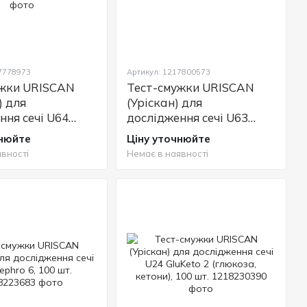
17778973
Артикул: 1217800573
ужки URISCAN
Тест-смужки URISCAN
) для
(Уріскан) для
ння сечі U64
дослідження сечі U63
кроальбумін,
11ACR, 100 шт.
чнюйте
Ціну уточнюйте
), 50 шт.
вності
Немає в наявності