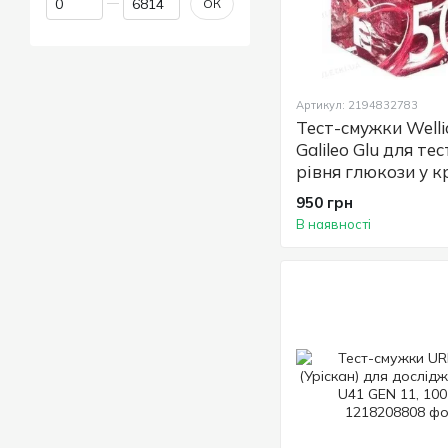
ОК
Артикул: 2194832783
Тест-смужки Welli
Galileo Glu для те
рівня глюкози у кр
штук
950 грн
В наявності