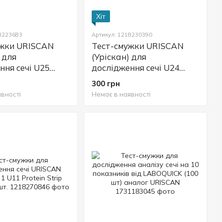
Хіт
18223683
Артикул: 1218230390
ужки URISCAN
Тест-смужки URISCAN
 для
(Уріскан) для
ння сечі U25
дослідження сечі U24
 100 шт.
GluKeto 2 (глюкоза,
300 грн
кетони), 100 шт.
вності
Немає в наявності