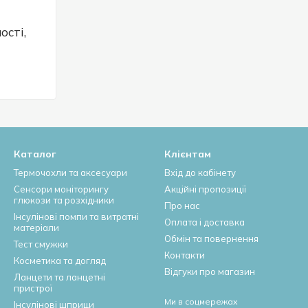
ості,
S/1ec,
тність
Каталог
Клієнтам
Термочохли та аксесуари
Вхід до кабінету
Сенсори моніторингу
Акційні пропозиції
глюкози та розхідники
Про нас
Інсулінові помпи та витратні
Оплата і доставка
матеріали
Обмін та повернення
Тест смужки
Контакти
Косметика та догляд
Відгуки про магазин
Ланцети та ланцетні
пристрої
Ми в соцмережах
Інсулінові шприци