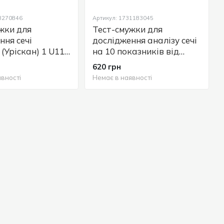
18270846
Артикул: 1731183045
жки для
Тест-смужки для
ння сечі
дослідження аналізу сечі
(Уріскан) 1 U11
на 10 показників від
rip (білок), 50
LABOQUICK (100 шт)
620 грн
аналог URISCAN
вності
Немає в наявності