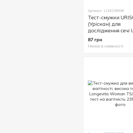
Артикул: 1218239909
Тест-смужки URI
(Уріскан) для
дослідження сечі 
Ketone 1 (кетони),
87 грн
Немає в наявності