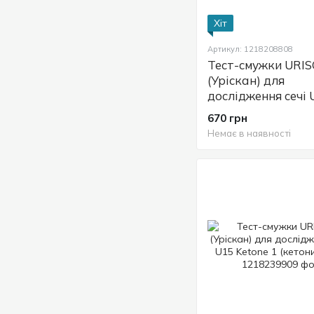
Хіт
Артикул: 1218208808
Тест-смужки URI
(Уріскан) для
дослідження сечі
11, 100 шт.
670 грн
Немає в наявності