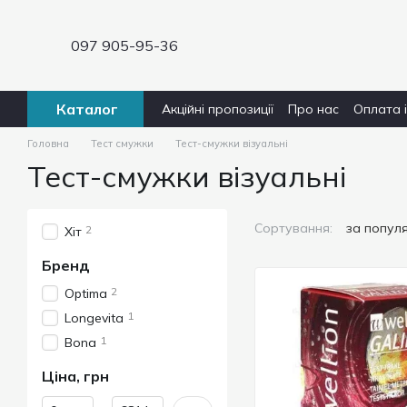
Перейти до основного контенту
097 905-95-36
Каталог
Акційні пропозиції
Про нас
Оплата 
Головна
Тест смужки
Тест-смужки візуальні
Тест-смужки візуальні
Сортування:
за попул
2
Хіт
Бренд
2
Optima
1
Longevita
1
Bona
Ціна, грн
Від Ціна, грн
До Ціна, грн