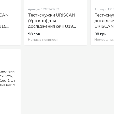
Артикул: 1218243252
Артикул: 12
SCAN
Тест-смужки URISCAN
Тест-сму
(Уріскан) для
дослідже
U15
дослідження сечі U19
URISCAN 
 50 шт.
Glukose 1 (глюкоза), 50
Protein St
98 грн
98 грн
шт.
шт.
Немає в наявності
Немає в ная