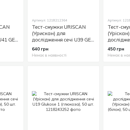
Артикул: 1218212364
Артикул: 12
SCAN
Тест-смужки URISCAN
Тест-см
(Урискан) для
(Уріскан)
 U41 GEN
дослідження сечі U39 GEN
дослідже
10SGL, 100 шт.
Nephro 6,
640 грн
450 грн
Немає в наявності
Немає в ная