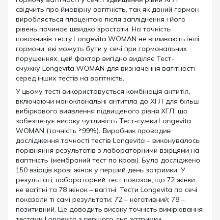
свідчить про ймовірну вагітність, так як даний гормон
виробляється плацентою після запліднення і його
рівень починає швидко зростати. На точність
показників тесту Longevita WOMAN не впливають інші
гормони, які можуть бути у сечі при гормональних
порушеннях, цей фактор вигідно виділяє Тест-
смужку Longevita WOMAN
для визначення вагітності
серед інших тестів на вагітність.
У цьому тесті використовується комбінація антитіл,
включаючи моноклональні антитіла до ХГЛ для більш
вибіркового виявлення підвищеного рівня ХГЛ, що
забезпечує високу чутливість Тест-сужки Longevita
WOMAN (точність ˃99%)
.
Виробник проводив
дослідження точності тестів Longevita – виконувалось
порівняння результатів з лабораторними взірцями на
вагітність (мембраний тест по крові). Було досліджено
150 взірців крові жінок у перший день затримки. У
результаті, лабораторний тест показав, що 72 жінки
не вагітні та 78 жінок – вагітні. Тести Longevita
по сечі
показали ті самі результати: 72 – негативний; 78 –
позитивний. Це доводить високу точність вимірювання
тестами Longevita
з першого дня затримки.