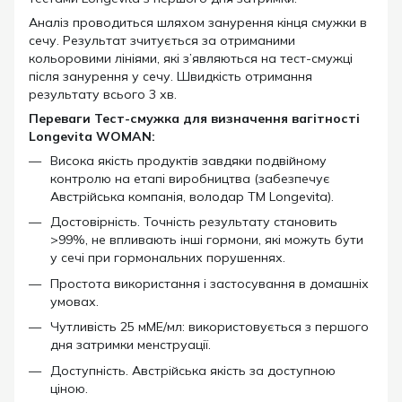
Аналіз проводиться шляхом занурення кінця смужки в
сечу. Результат зчитується за отриманими
кольоровими лініями, які з’являються на тест-смужці
після занурення у сечу. Швидкість отримання
результату всього 3 хв.
Переваги Тест-смужка для визначення вагітності
Longevita WOMAN:
Висока якість продуктів завдяки подвійному
контролю на етапі виробництва (забезпечує
Австрійська компанія, володар ТМ Longevita).
Достовірність. Точність результату становить
>99%, не впливають інші гормони, які можуть бути
у сечі при гормональних порушеннях.
Простота використання і застосування в домашніх
умовах.
Чутливість 25 мМЕ/мл: використовується з першого
дня затримки менструації.
Доступність. Австрійська якість за доступною
ціною.