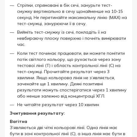
Стрілки, спрямовані в бік сечі, занурьте тест-
смужку вертикально в сечу щонайменше на 10-15
секунд. Не перетинайте максимальну лінію (MAX) на
тест-смужці, занурюючи її в сечу.
Вийміть тест-смужку із сечі, покладіть її на
невбираючу плоску поверхню і почніть вимірювати
час.
Коли тест починає працювати, ви можете помітити
потік світлого кольору, що рухається через зону
тестової лінії (T) і область контрольної лінії (C) на
тест-смужці. Прочитайте результат через 3
хвилини. Якщо кольорова лінія не з’являється,
зачекайте ще 1 хвилину. Деякі позитивні
результати можуть спостерігатися через 1 хвилину
або менше залежно від концентрації ХГЛ.
Не читайте результат через 10 хвилин
Зчитування результату:
Вагітна
З’являються дві чіткі кольорові лінії. Одна лінія має
бути в зоні контрольної лінії (C), а інша лінія має бути в