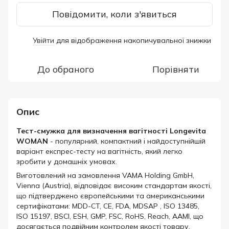
Повідомити, коли з'явиться
Увійти
для відображення накопичувальної знижки
%
До обраного
Порівняти
Опис
Тест-смужка для визначення вагітності Longevita
WOMAN
- популярний, компактний і найдоступнійшій
варіант експрес-тесту на вагітність, який легко
зробити у домашніх умовах.
Виготовлений на замовлення
VAMA Holding GmbH,
Vienna (Austria), відповідає високим стандартам якості,
що підтверджено європейськими та американськими
сертифікатами: МDD-CT, CE, FDA, MDSAP , ISO 13485,
ISO 15197, BSCI, ESH, GMP, FSC, RoHS, Reach, AAMI, що
досягається подвійним контролем якості товару.