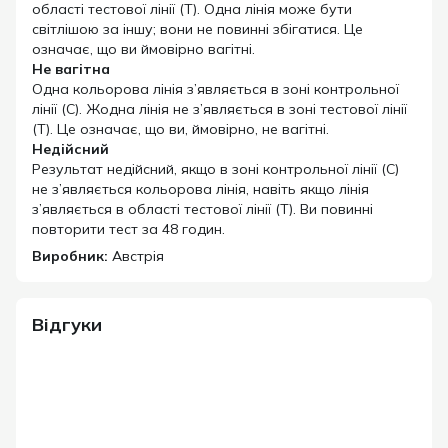
області тестової лінії (T). Одна лінія може бути
світлішою за іншу; вони не повинні збігатися. Це
означає, що ви ймовірно вагітні.
Не вагітна
Одна кольорова лінія з’являється в зоні контрольної
лінії (C). Жодна лінія не з’являється в зоні тестової лінії
(T). Це означає, що ви, ймовірно, не вагітні.
Недійсний
Результат недійсний, якщо в зоні контрольної лінії (C)
не з’являється кольорова лінія, навіть якщо лінія
з’являється в області тестової лінії (T). Ви повинні
повторити тест за 48 годин.
Виробник:
Австрія
Відгуки