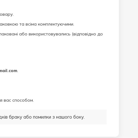
овару.
паковкою та всіма комплектуючими.
паковані або використовувались (відповідно до
mail.com
.
я вас способом.
дків браку або помилки з нашого боку.