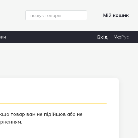
Мій кошик
Вхід
зин
Укр
Рус
що товар вам не підійшов або не
ерненням.