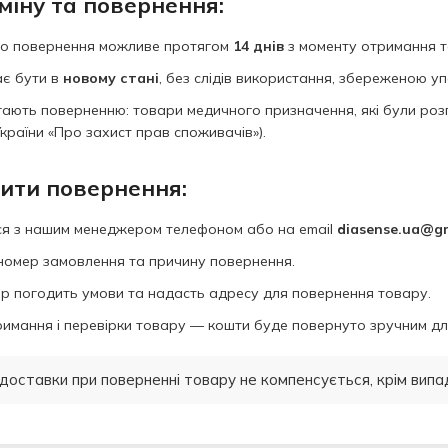
міну та повернення:
бо повернення можливе протягом
14 днів
з моменту отримання т
ає бути в
новому стані
, без слідів використання, збереженою у
гають поверненню: товари медичного призначення, які були роз
країни «Про захист прав споживачів»).
нити повернення:
ся з нашим менеджером телефоном або на email
diasense.ua@g
номер замовлення та причину повернення.
 погодить умови та надасть адресу для повернення товару.
римання і перевірки товару — кошти буде повернуто зручним дл
 доставки при поверненні товару не компенсується, крім випа