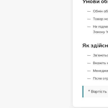
Умови об
Обмін а
Товар м
Не підля
Закону У
Як здійс
Зв’яжіть
Вкажіть 
Менеджер
Після от
* Вартість