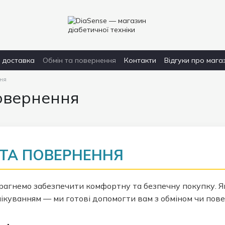
і доставка
Обмін та повернення
Контакти
Відгуки про мага
ння
овернення
 ТА ПОВЕРНЕННЯ
агнемо забезпечити комфортну та безпечну покупку. Як
чікуванням — ми готові допомогти вам з обміном чи пов