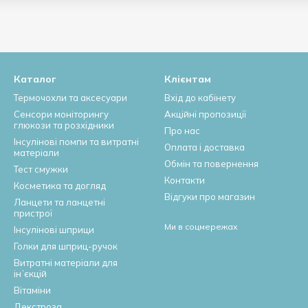
Каталог
Клієнтам
Термочохли та аксесуари
Вхід до кабінету
Сенсори моніторингу
Акційні пропозиції
глюкози та розхідники
Про нас
Інсулінові помпи та витратні
Оплата і доставка
матеріали
Обмін та повернення
Тест смужки
Контакти
Косметика та догляд
Відгуки про магазин
Ланцети та ланцетні
пристрої
Ми в соцмережах
Інсулінові шприци
Голки для шприц-ручок
Витратні матеріали для
інʼєкцій
Вітаміни
Декстроза