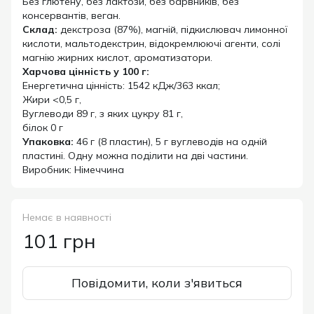
Без глютену, без лактози, без барвників, без
консервантів, веган.
Склад:
декстроза (87%), магній, підкислювач лимонної
кислоти, мальтодекстрин, відокремлюючі агенти, солі
магнію жирних кислот, ароматизатори.
Харчова цінність у 100 г:
Енергетична цінність: 1542 кДж/363 ккал;
Жири <0,5 г,
Вуглеводи 89 г, з яких цукру 81 г,
білок 0 г
Упаковка:
46 г (8 пластин), 5 г вуглеводів на одній
пластині. Одну можна поділити на дві частини.
Виробник: Німеччина
Немає в наявності
101 грн
Повідомити, коли з'явиться