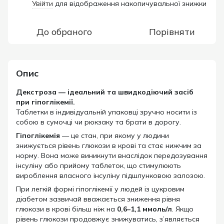
Увійти
для відображення накопичувальної знижки
%
До обраного
Порівняти
Опис
Декстроза — ідеальний та швидкодіючий засіб
при гіпоглікемії.
Таблетки в індивідуальній упаковці зручно носити із
собою в сумочці чи рюкзаку та брати в дорогу.
Гіпоглікемія
— це стан, при якому у людини
знижується рівень глюкози в крові та стає нижчим за
норму. Вона може виникнути внаслідок передозування
інсуліну або прийому таблеток, що стимулюють
вироблення власного інсуліну підшлунковою залозою.
При легкій формі гіпоглікемії у людей із цукровим
діабетом зазвичай вважається зниження рівня
глюкози в крові більш ніж на
0,6–1,1 ммоль/л
. Якщо
рівень глюкози продовжує знижуватись, з’являється