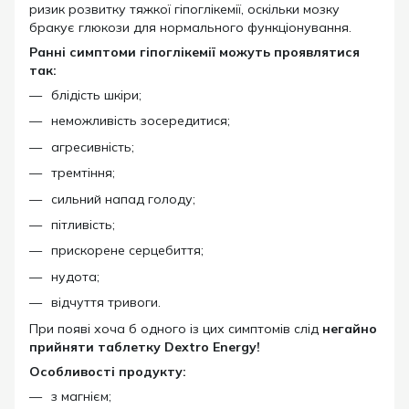
ризик розвитку тяжкої гіпоглікемії, оскільки мозку
бракує глюкози для нормального функціонування.
Ранні симптоми гіпоглікемії можуть проявлятися
так:
блідість шкіри;
неможливість зосередитися;
агресивність;
тремтіння;
сильний напад голоду;
пітливість;
прискорене серцебиття;
нудота;
відчуття тривоги.
При появі хоча б одного із цих симптомів слід
негайно
прийняти таблетку Dextro Energy!
Особливості продукту:
з магнієм;