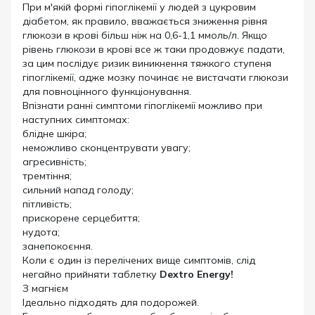
При м'якій формі гіпоглікемії у людей з цукровим
діабетом, як правило, вважається зниження рівня
глюкози в крові більш ніж на 0,6-1,1 ммоль/л. Якщо
рівень глюкози в крові все ж таки продовжує падати,
за цим послідує ризик виникнення тяжкого ступеня
гіпоглікемії, адже мозку починає не вистачати глюкози
для повноцінного функціонування.
Впізнати ранні симптоми гіпоглікемії можливо при
наступних симптомах:
блідне шкіра;
неможливо сконцентрувати увагу;
агресивність;
тремтіння;
сильний напад голоду;
пітливість;
прискорене серцебиття;
нудота;
занепокоєння.
Коли є один із перелічених вище симптомів, слід
негайно прийняти таблетку
Dextro Energy!
З магнієм
Ідеально підходять для подорожей.