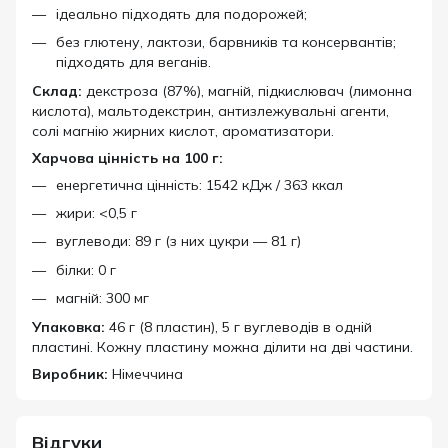
ідеально підходять для подорожей;
без глютену, лактози, барвників та консервантів;
підходять для веганів.
Склад:
декстроза (87%), магній, підкислювач (лимонна
кислота), мальтодекстрин, антизлежувальні агенти,
солі магнію жирних кислот, ароматизатори.
Харчова цінність на 100 г:
енергетична цінність: 1542 кДж / 363 ккал
жири: <0,5 г
вуглеводи: 89 г (з них цукри — 81 г)
білки: 0 г
магній: 300 мг
Упаковка:
46 г (8 пластин), 5 г вуглеводів в одній
пластині. Кожну пластину можна ділити на дві частини.
Виробник:
Німеччина
Відгуки