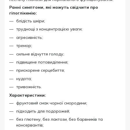
Ранні симптоми, які можуть свідчити про
гіпоглікемію:
блідість шкіри;
труднощі з концентрацією уваги;
агресивність;
тремор;
сильне відчуття голоду;
підвищене потовиділення;
прискорене серцебиття;
нудота;
тривожність.
Характеристики:
фруктовий смак чорної смородини;
підходить для подорожей;
без глютену, без лактози, без барвників та
консервантів;