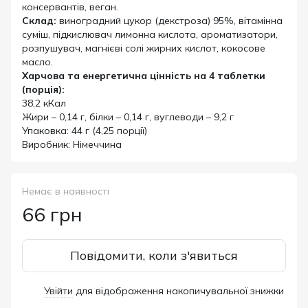
консервантів, веган.
Склад:
виноградний цукор (декстроза) 95%, вітамінна
суміш, підкислювач лимонна кислота, ароматизатори,
розпушувач, магнієві солі жирних кислот, кокосове
масло.
Харчова та енергетична цінність на 4 таблетки
(порція):
38,2 кКал
Жири – 0,14 г, білки – 0,14 г, вуглеводи – 9,2 г
Упаковка: 44 г (4,25 порції)
Виробник: Німеччина
Немає в наявності
66 грн
Повідомити, коли з'явиться
Увійти
для відображення накопичувальної знижки
%