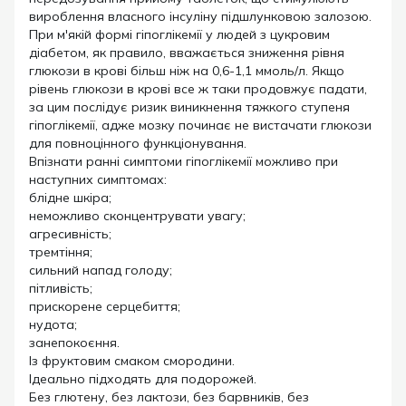
вироблення власного інсуліну підшлунковою залозою.
При м'якій формі гіпоглікемії у людей з цукровим
діабетом, як правило, вважається зниження рівня
глюкози в крові більш ніж на 0,6-1,1 ммоль/л. Якщо
рівень глюкози в крові все ж таки продовжує падати,
за цим послідує ризик виникнення тяжкого ступеня
гіпоглікемії, адже мозку починає не вистачати глюкози
для повноцінного функціонування.
Впізнати ранні симптоми гіпоглікемії можливо при
наступних симптомах:
блідне шкіра;
неможливо сконцентрувати увагу;
агресивність;
тремтіння;
сильний напад голоду;
пітливість;
прискорене серцебиття;
нудота;
занепокоєння.
Із фруктовим смаком смородини.
Ідеально підходять для подорожей.
Без глютену, без лактози, без барвників, без