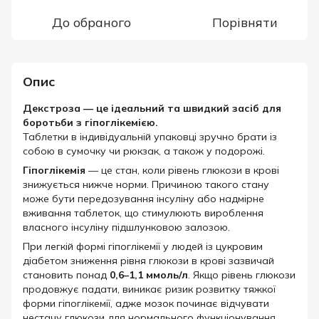
До обраного
Порівняти
Опис
Декстроза — це ідеальний та швидкий засіб для
боротьби з гіпоглікемією.
Таблетки в індивідуальній упаковці зручно брати із
собою в сумочку чи рюкзак, а також у подорожі.
Гіпоглікемія
— це стан, коли рівень глюкози в крові
знижується нижче норми. Причиною такого стану
може бути передозування інсуліну або надмірне
вживання таблеток, що стимулюють вироблення
власного інсуліну підшлунковою залозою.
При легкій формі гіпоглікемії у людей із цукровим
діабетом зниження рівня глюкози в крові зазвичай
становить понад
0,6–1,1 ммоль/л
. Якщо рівень глюкози
продовжує падати, виникає ризик розвитку тяжкої
форми гіпоглікемії, адже мозок починає відчувати
нестачу глюкози для нормального функціонування.