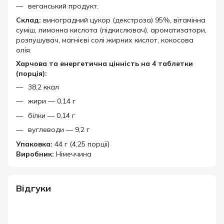
веганський продукт.
Склад:
виноградний цукор (декстроза) 95%, вітамінна
суміш, лимонна кислота (підкислювач), ароматизатори,
розпушувач, магнієві солі жирних кислот, кокосова
олія.
Харчова та енергетична цінність на 4 таблетки
(порція):
38,2 ккал
жири — 0,14 г
білки — 0,14 г
вуглеводи — 9,2 г
Упаковка:
44 г (4,25 порції)
Виробник:
Німеччина
Відгуки