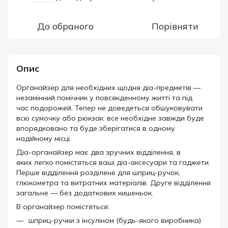
До обраного
Порівняти
Опис
Органайзер для необхідних щодня діа-предметів —
незамінний помічник у повсякденному житті та під
час подорожей. Тепер не доведеться обшуковувати
всю сумочку або рюкзак: все необхідне завжди буде
впорядковано та буде зберігатися в одному
надійному місці.
Діа-органайзер має два зручних відділення, в
яких легко помістяться ваші діа-аксесуари та гаджети.
Перше відділення розділене для шприц-ручок,
глюкометра та витратних матеріалів. Друге відділення
загальне — без додаткових кишеньок.
В органайзер помістяться:
шприц-ручки з інсуліном (будь-якого виробника)