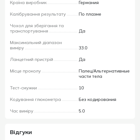
Країна виробник
Германия
Калібрування результату
По плазме
Чохол для зберігання та
транспортування
Да
Максимальний діапазон
виміру
33.0
Ланцетний пристрій
Да
Місце проколу
Палец/Альтернативные
части тела
Тест-смужки
10
Кодування глюкометра
Без кодирования
Час виміру
5.0
Відгуки