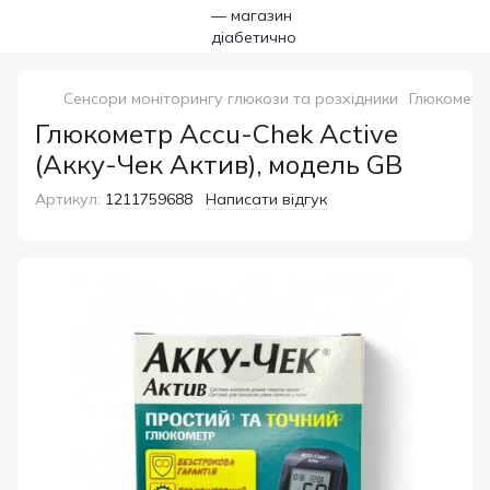
Сенсори моніторингу глюкози та розхідники
Глюкометр 
Глюкометр Accu-Chek Active
(Акку-Чек Актив), модель GB
Артикул:
1211759688
Написати відгук