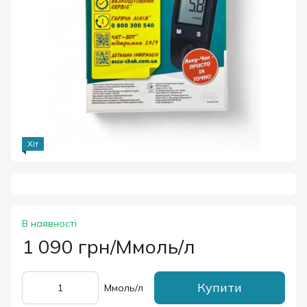
Хіт
В наявності
1 090 грн/Ммоль/л
Купити
Ммоль/л