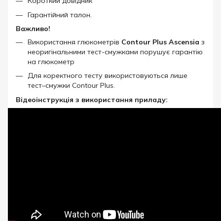
Короткий довідник
Гарантійний талон.
Важливо!
Використання глюкометрів
Contour Plus
Ascensia
з
неоригінальними тест-смужками порушує гарантію
на глюкометр
Для коректного тесту використовуються лише
тест–смужки Contour Plus.
Відеоінструкція з використання приладу: