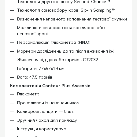
Технологія другого шансу Second-Chance™
Технологія самозабору крові Sip-in Sampling™
Визначення неповного заповнення тестової смужки
Можливість використання капілярної або
венозної крові
Персоналізація глюкометра (HI/LO)
Маркери досліджень до та після вживання їжі
Живлення від двох батарейок CR2032
Габарити: 77x57x19 мм
Вага: 47,5 грамів
Комплектація Contour Plus
Ascensia
:
Глюкометр
Проколювач із наконечником
Кольорові ланцети — 5 шт.
Зручний чохол для приладу
Інструкція користувача