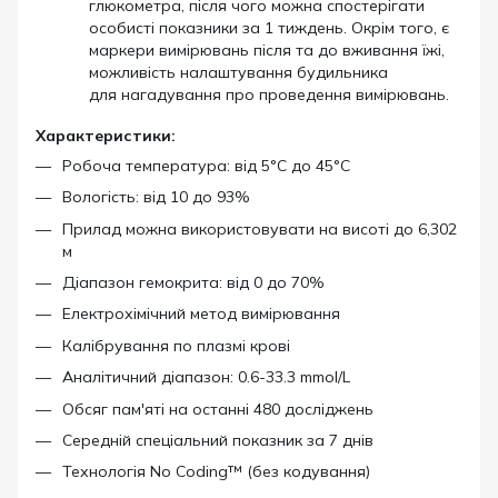
глюкометра, після чого можна спостерігати
особисті показники за 1 тиждень. Окрім того, є
маркери вимірювань після та до вживання їжі,
можливість налаштування будильника
для нагадування про проведення вимірювань.
Характеристики:
Робоча температура: від 5°C до 45°C
Вологість: від 10 до 93%
Прилад можна використовувати на висоті до 6,302
м
Діапазон гемокрита: від 0 до 70%
Електрохімічний метод вимірювання
Калібрування по плазмі крові
Аналітичний діапазон: 0.6-33.3 mmol/L
Обсяг пам'яті на останні 480 досліджень
Середній спеціальний показник за 7 днів
Технологія No Coding™ (
без кодування)