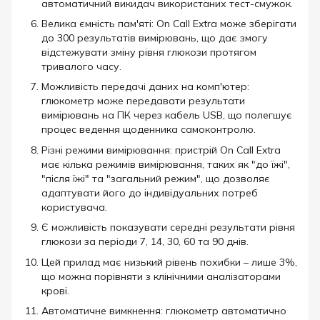
автоматичний викидач використаних тест-смужок.
Велика ємність пам'яті: On Call Extra може зберігати
до 300 результатів вимірювань, що дає змогу
відстежувати зміну рівня глюкози протягом
тривалого часу.
Можливість передачі даних на комп'ютер:
глюкометр може передавати результати
вимірювань на ПК через кабель USB, що полегшує
процес ведення щоденника самоконтролю.
Різні режими вимірювання: пристрій On Call Extra
має кілька режимів вимірювання, таких як "до їжі",
"після їжі" та "загальний режим", що дозволяє
адаптувати його до індивідуальних потреб
користувача.
Є можливість показувати середні результати рівня
глюкози за періоди 7, 14, 30, 60 та 90 днів.
Цей прилад має низький рівень похибки – лише 3%,
що можна порівняти з клінічними аналізаторами
крові.
Автоматичне вимкнення: глюкометр автоматично