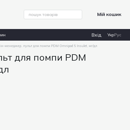
Мій кошик
Вхід
зин
Укр
Рус
лін-менеджер, пульт для помпи PDM Omnipod 5 Insulet, мг/дл
ульт для помпи PDM
дл