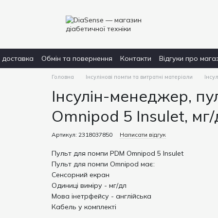
і доставка
Обмін та повернення
Контакти
Відгуки про мага
Головна
Інсулінові помпи та витратні матеріали
Інсу
Інсулін-менеджер, п
Omnipod 5 Insulet, мг/
Артикул: 2318037850
Написати відгук
Пульт для помпи PDM Omnipod 5 Insulet
Пульт для помпи Omnipod має:
Сенсорний екран
Одиниці виміру - мг/дл
Мова інетрфейсу - англійська
Кабель у комплекті