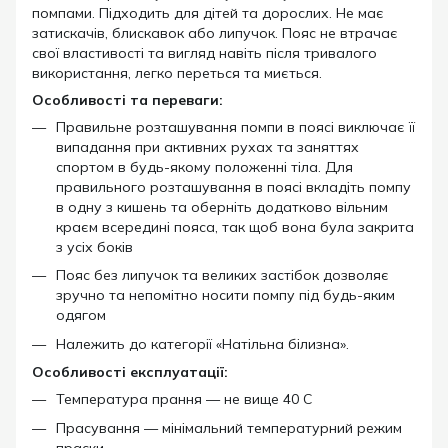
помпами. Підходить для дітей та дорослих. Не має
затискачів, блискавок або липучок. Пояс не втрачає
свої властивості та вигляд навіть після тривалого
використання, легко переться та миється.
Особливості та переваги:
Правильне розташування помпи в поясі виключає її
випадання при активних рухах та заняттях
спортом в будь-якому положенні тіла. Для
правильного розташування в поясі вкладіть помпу
в одну з кишень та оберніть додатково вільним
краєм всередині пояса, так щоб вона була закрита
з усіх боків
Пояс без липучок та великих застібок дозволяє
зручно та непомітно носити помпу під будь-яким
одягом
Належить до категорії «Натільна білизна».
Особливості експлуатації:
Температура прання — не вище 40 С
Прасування — мінімальний температурний режим
праски.