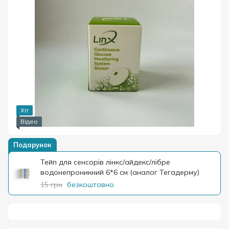
Хіт
Відео
Подарунок
Тейп для сенсорів лінкс/айдекс/лібре
водонепроникний 6*6 см (аналог Тегадерму)
15 грн
безкоштовно