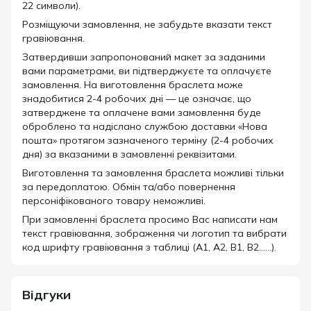
22 символи).
Розміщуючи замовлення, не забудьте вказати текст
гравіювання.
Затвердивши запропонований макет за заданими
вами параметрами, ви підтверджуєте та оплачуєте
замовлення. На виготовлення браслета може
знадобитися 2-4 робочих дні — це означає, що
затверджене та оплачене вами замовлення буде
оброблено та надіслано службою доставки «Нова
пошта» протягом зазначеного терміну (2-4 робочих
дня) за вказаними в замовленні реквізитами.
Виготовлення та замовлення браслета можливі тільки
за передоплатою. Обмін та/або повернення
персоніфікованого товару неможливі.
При замовленні браслета просимо Вас написати нам
текст гравіювання, зображення чи логотип та вибрати
код шрифту гравіювання з таблиці (А1, А2, В1, В2……).
Відгуки