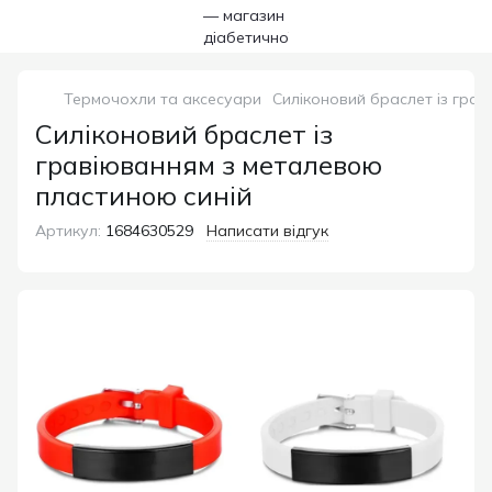
Термочохли та аксесуари
Силіконовий браслет із гра
Силіконовий браслет із
гравіюванням з металевою
пластиною синій
Артикул:
1684630529
Написати відгук