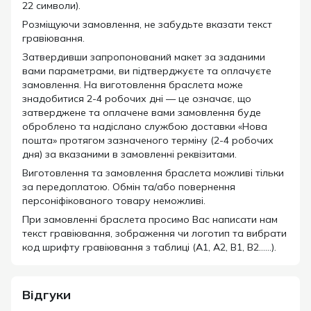
22 символи).
Розміщуючи замовлення, не забудьте вказати текст
гравіювання.
Затвердивши запропонований макет за заданими
вами параметрами, ви підтверджуєте та оплачуєте
замовлення. На виготовлення браслета може
знадобитися 2-4 робочих дні — це означає, що
затверджене та оплачене вами замовлення буде
оброблено та надіслано службою доставки «Нова
пошта» протягом зазначеного терміну (2-4 робочих
дня) за вказаними в замовленні реквізитами.
Виготовлення та замовлення браслета можливі тільки
за передоплатою. Обмін та/або повернення
персоніфікованого товару неможливі.
При замовленні браслета просимо Вас написати нам
текст гравіювання, зображення чи логотип та вибрати
код шрифту гравіювання з таблиці (А1, А2, В1, В2……).
Відгуки