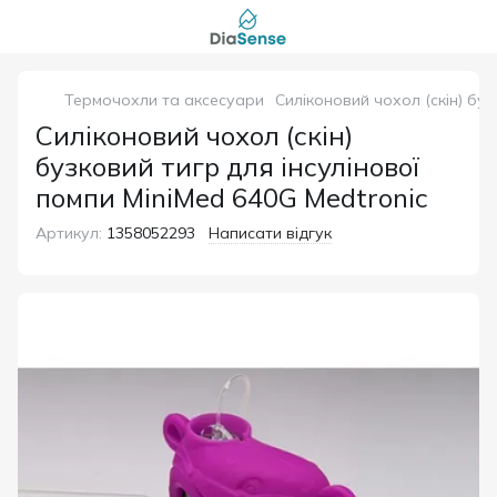
Термочохли та аксесуари
Силіконовий чохол (скін) буз
Силіконовий чохол (скін)
бузковий тигр для інсулінової
помпи MiniMed 640G Medtronic
Артикул:
1358052293
Написати відгук