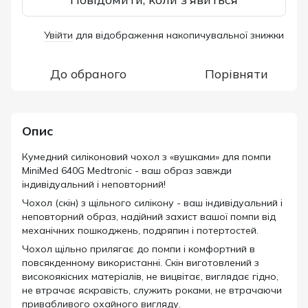
Увійти
для відображення накопичувальної знижки
%
До обраного
Порівняти
Опис
Кумедний силіконовий чохол з «вушками» для помпи
MiniMed 640G Medtronic - ваш образ завжди
індивідуальний і неповторний!
Чохол (скін) з щільного силікону - ваш індивідуальний і
неповторний образ, надійний захист вашої помпи від
механічних пошкоджень, подряпин і потертостей.
Чохол щільно прилягає до помпи і комфортний в
повсякденному використанні. Скін виготовлений з
високоякісних матеріалів, не вицвітає, виглядає гідно,
не втрачає яскравість, служить роками, не втрачаючи
привабливого охайного вигляду.