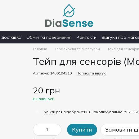
і доставка
Обмін та повернення
Контакти
Відгуки про мага
Головна
Термочохли та аксесуари
Тейп для сенсорів
Тейп для сенсорів (Ма
Артикул: 1466194310
Написати відгук
20 грн
В наявності
%
Увійти
для відображення накопичувальної знижки
Купити
Замовити ш