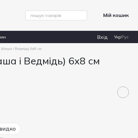
Мій кошик
Вхід
зин
Укр
Рус
 (Маша і Ведмідь) 6х8 см
ша і Ведмідь) 6х8 см
видко