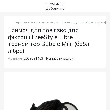
Термочохли та аксесуари
Тримач для пов'язка для фікса
Тримач для пов'язка для
фіксації FreeStyle Libre і
трансмітер Bubble Mini (бабл
лібре)
Артикул:
2059091403
Написати відгук