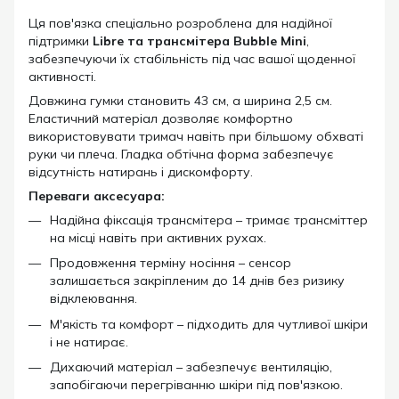
Ця пов'язка спеціально розроблена для надійної
підтримки
Libre та трансмітера Bubble Mini
,
забезпечуючи їх стабільність під час вашої щоденної
активності.
Довжина гумки становить 43 см, а ширина 2,5 см.
Еластичний матеріал дозволяє комфортно
використовувати тримач навіть при більшому обхваті
руки чи плеча. Гладка обтічна форма забезпечує
відсутність натирань і дискомфорту.
Переваги аксесуара:
Надійна фіксація трансмітера – тримає трансміттер
на місці навіть при активних рухах.
Продовження терміну носіння – сенсор
залишається закріпленим до 14 днів без ризику
відклеювання.
М'якість та комфорт – підходить для чутливої шкіри
і не натирає.
Дихаючий матеріал – забезпечує вентиляцію,
запобігаючи перегріванню шкіри під пов'язкою.