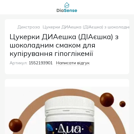
Декстроза
Цукерки ДИАешка (ДІАєшка) з шоколадним с
Цукерки ДИАешка (ДІАєшка) з
шоколадним смаком для
купірування гіпоглікемії
Артикул:
1552193901
Написати відгук