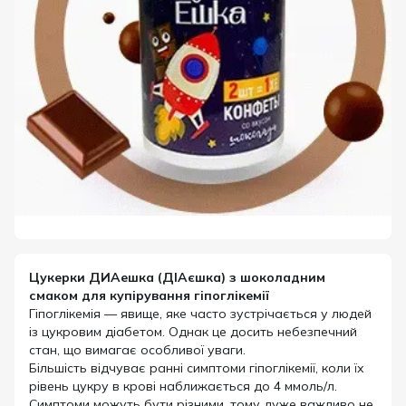
Цукерки ДИАешка (ДІАєшка) з шоколадним
смаком для купірування гіпоглікемії
Гіпоглікемія — явище, яке часто зустрічається у людей
із цукровим діабетом. Однак це досить небезпечний
стан, що вимагає особливої уваги.
Більшість відчуває ранні симптоми гіпоглікемії, коли їх
рівень цукру в крові наближається до 4 ммоль/л.
Симптоми можуть бути різними, тому дуже важливо не