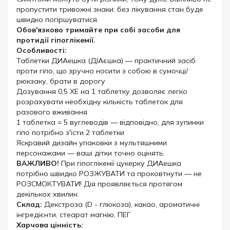
пропустити тривожні знаки: без лікування стан буде
швидко погіршуватися.
Обов'язково тримайте при собі засоби для
протидії гіпоглікемії.
Особливості:
Таблетки ДИАешка (ДІАєшка) — практичний засіб
проти гіпо, що зручно носити з собою в сумочці/
рюкзаку, брати в дорогу
Дозування 0,5 ХЕ на 1 таблетку дозволяє легко
розрахувати необхідну кількість таблеток для
разового вживання
1 таблетка = 5 вуглеводів — відповідно, для зупинки
гіпо потрібно з'їсти 2 таблетки
Яскравий дизайн упаковки з мультяшними
персонажами — ваші дітки точно оцінять.
ВАЖЛИВО!
При гіпоглікемії цукерку ДИАешка
потрібно швидко РОЗЖУВАТИ та проковтнути — не
РОЗСМОКТУВАТИ!
Дія проявляється протягом
декількох хвилин.
Склад:
Декстроза (D - глюкоза), какао, ароматичні
інгредієнти, стеарат магнію, ПЕГ
Харчова цінність: