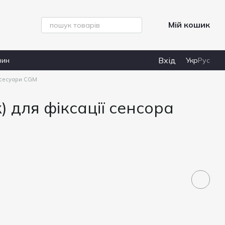
Мій кошик
Вхід
зин
Укр
Рус
ксесуари CGM
) для фіксації сенсора