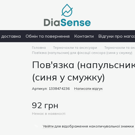
і доставка
Обмін та повернення
Контакти
Відгуки про мага
Головна
Термочохли та аксесуари
Термочохли та а
Пов'язка (напульсник) для фіксації сенсора (синя у смужку)
Пов'язка (напульсник
(синя у смужку)
Артикул: 1338474236
Написати відгук
92 грн
Немає в наявності
%
Увійти
для відображення накопичувальної знижки