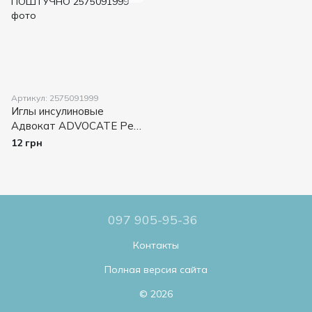
Артикул: 2575091999
Иглы инсулиновые
Адвокат ADVOCATE Pen
Needles 31G/5мм
12 грн
ПОШТУЧНО
097 905-95-36
Контакты
Полная версия сайта
© 2026