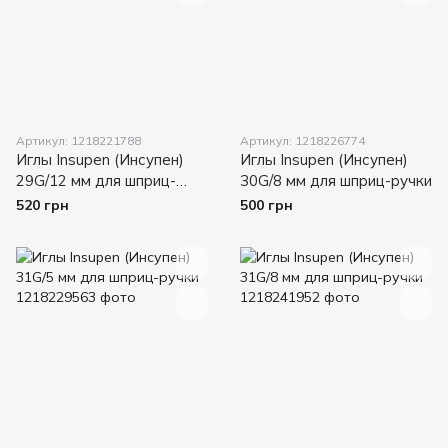
Артикул: 1218221788
Артикул: 1218226774
Иглы Insupen (Инсупен)
Иглы Insupen (Инсупен)
29G/12 мм для шприц-
30G/8 мм для шприц-ручки
ручки
520 грн
500 грн