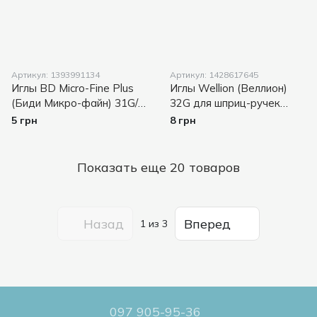
Артикул: 1393991134
Артикул: 1428617645
Иглы BD Micro-Fine Plus
Иглы Wellion (Веллион)
(Биди Микро-файн) 31G/6
32G для шприц-ручек
мм, ПОШТУЧНО
Wellion 4 мм, ПОШТУЧНО
5 грн
8 грн
Показать еще 20 товаров
Назад
Вперед
1
из 3
097 905-95-36