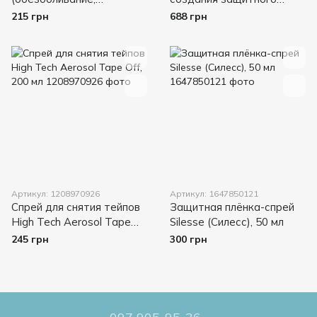
заморозка) спрей HTA
барьера на коже Эсента,
215 грн
688 грн
Spray Ice, 500 мл
50 мл
Артикул: 1208970926
Артикул: 1647850121
Спрей для снятия тейпов
Защитная плёнка-спрей
High Tech Aerosol Tape
Silesse (Силесс), 50 мл
Off, 200 мл
245 грн
300 грн