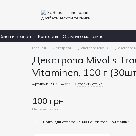
бмен и возврат
Контакты
Отзывы о магазине
Главная
Декстроза
Декстроза Mivolis
Декстроза Mi
Декстроза Mivolis Tra
Vitaminen, 100 г (30шт
Артикул: 1583564983
Оставить отзыв
100 грн
Нет в наличии
%
Войти
для отображения накопительной скидки