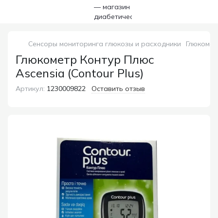
Сенсоры мониторинга глюкозы и расходники
Глюкометр
Глюкометр Контур Плюс
Ascensia (Contour Plus)
Артикул:
1230009822
Оставить отзыв