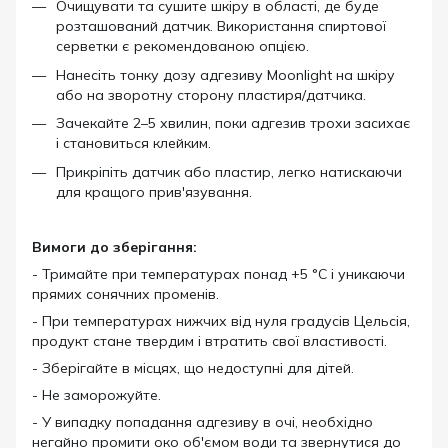
Очищувати та сушите шкіру в області, де буде
розташований датчик. Використання спиртової
серветки є рекомендованою опцією.
Нанесіть тонку дозу адгезиву Moonlight на шкіру
або на зворотну сторону пластиря/датчика.
Зачекайте 2–5 хвилин, поки адгезив трохи засихає
і становиться клейким.
Прикріпіть датчик або пластир, легко натискаючи
для кращого прив'язування.
Вимоги до зберігання:
- Тримайте при температурах понад +5 °C і уникаючи
прямих сонячних променів.
- При температурах нижчих від нуля градусів Цельсія,
продукт стане твердим і втратить свої властивості.
- Зберігайте в місцях, що недоступні для дітей.
- Не заморожуйте.
- У випадку попадання адгезиву в очі, необхідно
негайно промити око об'ємом води та звернутися до