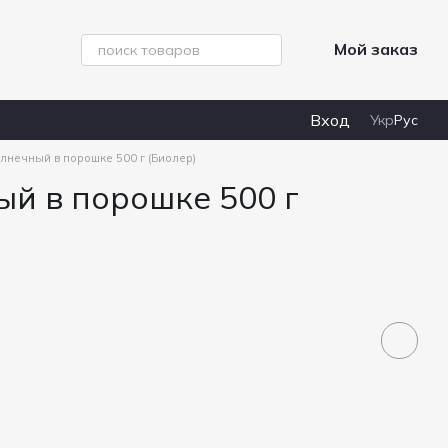
Мой заказ
Вход
Укр
Рус
лнечный в порошке 500 г (Биолер)
й в порошке 500 г