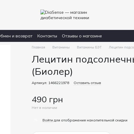
бмен и возврат
Контакты
Отзывы о магазине
Главная
Витамины
Витамины БЭТ
Лецитин подсо
Лецитин подсолнечны
(Биолер)
Артикул: 1466221978
Оставить отзыв
490 грн
Нет в наличии
%
Войти
для отображения накопительной скидки