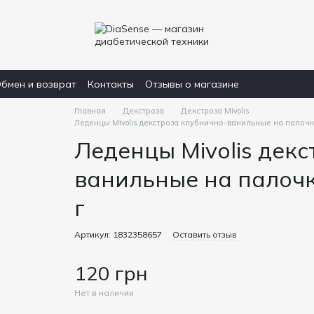
бмен и возврат
Контакты
Отзывы о магазине
Главная
Декстроза
Декстроза Mivolis
Леденцы Mivolis декстроза клубнично-ванильные на палочке
Леденцы Mivolis декс
ванильные на палочк
г
Артикул: 1832358657
Оставить отзыв
120 грн
Нет в наличии