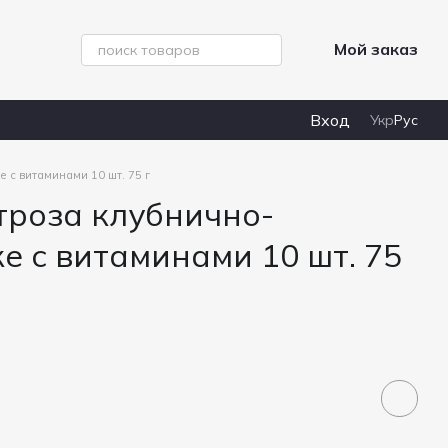
Мой заказ
Вход
Укр
Рус
 с витаминами 10 шт. 75 г
троза клубнично-
е с витаминами 10 шт. 75