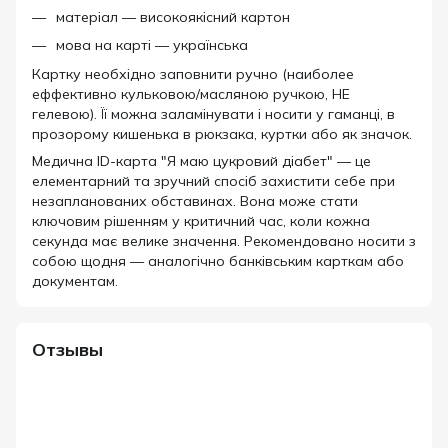
матеріал — високоякісний картон
мова на карті — українська
Картку необхідно заповнити ручно (наиболее
еффективно кульковою/масляною ручкою, НЕ
гелевою). Її можна заламінувати і носити у гаманці, в
прозорому кишенька в рюкзака, куртки або як значок.
Медична ID-карта "Я маю цукровий діабет" — це
елементарний та зручний спосіб захистити себе при
незапланованих обставинах. Вона може стати
ключовим рішенням у критичний час, коли кожна
секунда має велике значення. Рекомендовано носити з
собою щодня — аналогічно банківським карткам або
документам.
Отзывы