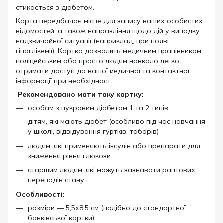
стикається з діабетом.
Карта передбачає місце для запису ваших особистих
відомостей, а також направління щодо дій у випадку
надзвичайної ситуації (наприклад, при появі
гіпоглікемії). Картка дозволить медичним працівникам,
поліцейським або просто людям навколо легко
отримати доступ до вашої медичної та контактної
інформації при необхідності.
Рекомендовано мати таку картку:
особам з цукровим діабетом 1 та 2 типів
дітям, які мають діабет (особливо під час навчання
у школі, відвідування гуртків, таборів)
людям, які применяють інсулін або препарати для
зниження рівня глюкози
старшим людям, які можуть зазнавати раптових
перепадів стану
Особливості:
розміри — 5,5х8,5 см (подібно до стандартної
банківської картки)