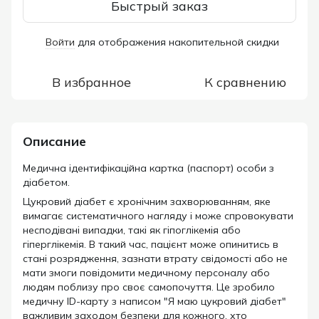
Быстрый заказ
Войти
для отображения накопительной скидки
%
В избранное
К сравнению
Описание
Медична ідентифікаційна картка (паспорт) особи з
діабетом.
Цукровий діабет є хронічним захворюванням, яке
вимагає систематичного нагляду і може спровокувати
несподівані випадки, такі як гіпоглікемія або
гіперглікемія. В такий час, пацієнт може опинитись в
стані розрядження, зазнати втрату свідомості або не
мати змоги повідомити медичному персоналу або
людям поблизу про своє самопочуття. Це зробило
медичну ID-карту з написом "Я маю цукровий діабет"
важливим заходом безпеки для кожного, хто