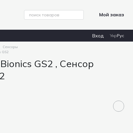
Мой заказ
Вход
Укр
Рус
Сенсоры
cs GS2
Bionics GS2 , Сенсор
S2