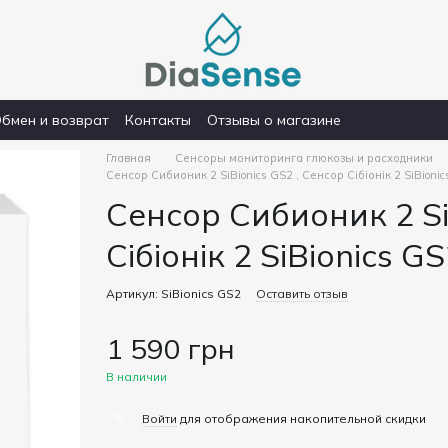
бмен и возврат
Контакты
Отзывы о магазине
Главная
Сенсоры мониторинга глюкозы и расходники
Сенсор Сибионик 2 SiBionics GS2 , Сенсор Сібіонік 2 SiBioni
Сенсор Сибионик 2 Si
Сібіонік 2 SiBionics G
Артикул: SiBionics GS2
Оставить отзыв
1 590 грн
В наличии
%
Войти
для отображения накопительной скидки