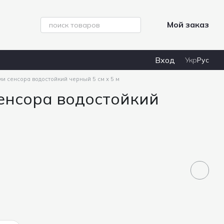
Мой заказ
Вход
Укр
Рус
и сенсора водостойкий черный 5 см х 5 м
енсора водостойкий