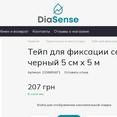
бмен и возврат
Контакты
Отзывы о магазине
Главная
Термочехлы и аксессуары
Тейп для фиксаци
Тейп для фиксации с
черный 5 см х 5 м
Артикул: 2136691671
Оставить отзыв
207 грн
В наличии
%
Войти
для отображения накопительной скидки